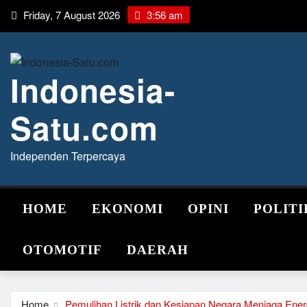
Skip
Friday, 7 August 2026
3:56 am
to
content
Indonesia-
Satu.com
Independen Terpercaya
HOME
EKONOMI
OPINI
POLITI
OTOMOTIF
DAERAH
Home
Pemulihan Listrik dan Kesiapan Negara Menjaga Ener