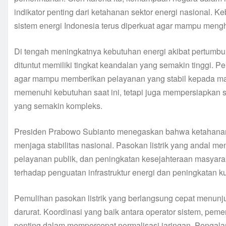
indikator penting dari ketahanan sektor energi nasional. 
sistem energi Indonesia terus diperkuat agar mampu mengh
Di tengah meningkatnya kebutuhan energi akibat pertumbuh
dituntut memiliki tingkat keandalan yang semakin tinggi. P
agar mampu memberikan pelayanan yang stabil kepada mas
memenuhi kebutuhan saat ini, tetapi juga mempersiapkan
yang semakin kompleks.
Presiden Prabowo Subianto menegaskan bahwa ketahanan e
menjaga stabilitas nasional. Pasokan listrik yang andal me
pelayanan publik, dan peningkatan kesejahteraan masyarak
terhadap penguatan infrastruktur energi dan peningkatan 
Pemulihan pasokan listrik yang berlangsung cepat menunju
darurat. Koordinasi yang baik antara operator sistem, pem
penting dalam mempercepat normalisasi jaringan. Pengala