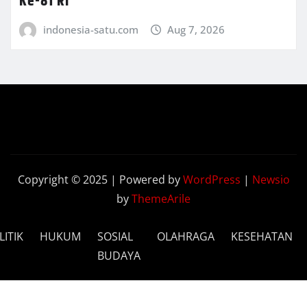
Ke-81 RI
indonesia-satu.com
Aug 7, 2026
Copyright © 2025 | Powered by
WordPress
|
Newsio
by
ThemeArile
LITIK
HUKUM
SOSIAL
OLAHRAGA
KESEHATAN
BUDAYA