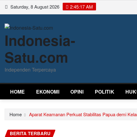
Skip
Saturday, 8 August 2026
2:45:17 AM
to
content
Indonesia-
Satu.com
Independen Terpercaya
HOME
EKONOMI
OPINI
POLITIK
HUK
Home
Aparat Keamanan Perkuat Stabilitas Papua demi Ke
BERITA TERBARU