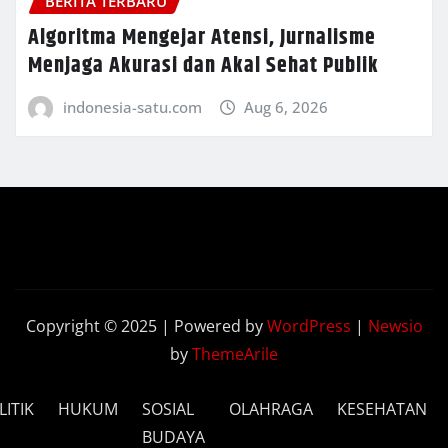
BERITA TERBARU
Algoritma Mengejar Atensi, Jurnalisme
Menjaga Akurasi dan Akal Sehat Publik
indonesia-satu.com
Aug 6, 2026
Copyright © 2025 | Powered by
WordPress
|
Newsio
by
ThemeArile
LITIK
HUKUM
SOSIAL
OLAHRAGA
KESEHATAN
BUDAYA