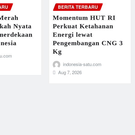
ARU
BERITA TERBARU
Merah
Momentum HUT RI
gkah Nyata
Perkuat Ketahanan
merdekaan
Energi lewat
nesia
Pengembangan CNG 3
Kg
tu.com
indonesia-satu.com
Aug 7, 2026