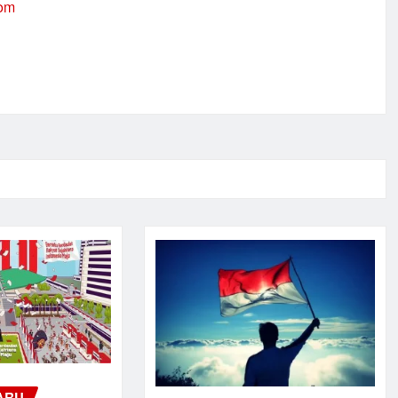
com
ARU