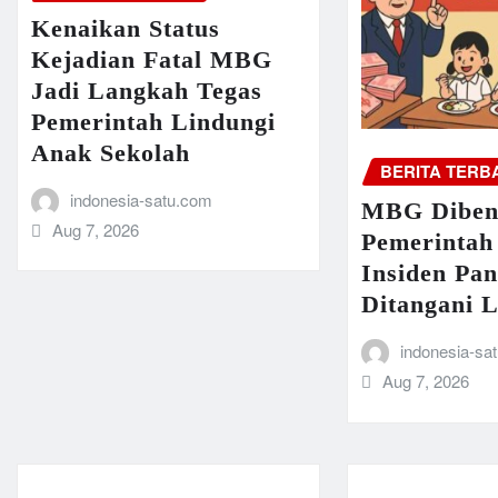
Kenaikan Status
Kejadian Fatal MBG
Jadi Langkah Tegas
Pemerintah Lindungi
Anak Sekolah
BERITA TERB
indonesia-satu.com
MBG Diben
Aug 7, 2026
Pemerintah
Insiden Pa
Ditangani L
indonesia-sa
Aug 7, 2026