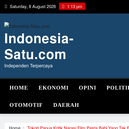
Skip
Saturday, 8 August 2026
1:13 pm
to
content
Indonesia-
Satu.com
Independen Terpercaya
HOME
EKONOMI
OPINI
POLITI
OTOMOTIF
DAERAH
Home
Tokoh Papua Kritik Narasi Film Pesta Babi Yang Tak