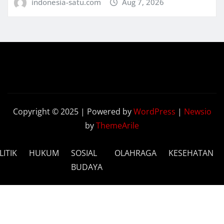
indonesia-satu.com
Aug 7, 2026
Copyright © 2025 | Powered by
WordPress
|
Newsio
by
ThemeArile
LITIK
HUKUM
SOSIAL
OLAHRAGA
KESEHATAN
BUDAYA