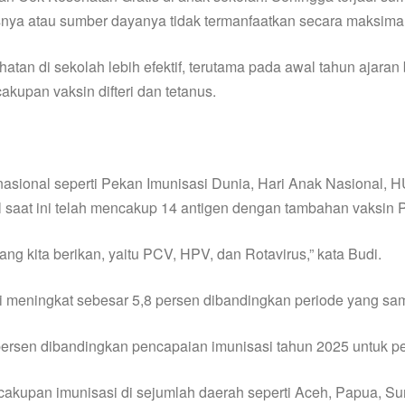
ya atau sumber dayanya tidak termanfaatkan secara maksimal,
tan di sekolah lebih efektif, terutama pada awal tahun ajara
upan vaksin difteri dan tetanus.
asional seperti Pekan Imunisasi Dunia, Hari Anak Nasional, 
 saat ini telah mencakup 14 antigen dengan tambahan vaksin P
ang kita berikan, yaitu PCV, HPV, dan Rotavirus,” kata Budi.
 meningkat sebesar 5,8 persen dibandingkan periode yang sa
8 persen dibandingkan pencapaian imunisasi tahun 2025 untuk p
kupan imunisasi di sejumlah daerah seperti Aceh, Papua, Su