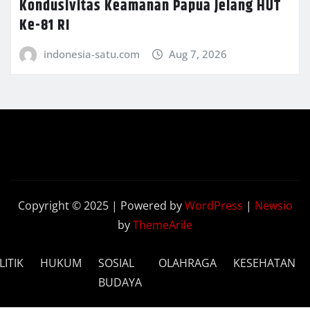
Kondusivitas Keamanan Papua Jelang HUT
Ke-81 RI
indonesia-satu.com
Aug 7, 2026
Copyright © 2025 | Powered by
WordPress
|
Newsio
by
ThemeArile
LITIK
HUKUM
SOSIAL
OLAHRAGA
KESEHATAN
BUDAYA