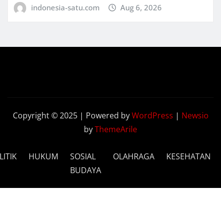
indonesia-satu.com
Aug 6, 2026
Copyright © 2025 | Powered by
WordPress
|
Newsio
by
ThemeArile
LITIK
HUKUM
SOSIAL
OLAHRAGA
KESEHATAN
BUDAYA