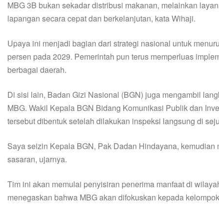
MBG 3B bukan sekadar distribusi makanan, melainkan layana
lapangan secara cepat dan berkelanjutan, kata Wihaji.
Upaya ini menjadi bagian dari strategi nasional untuk menu
persen pada 2029. Pemerintah pun terus memperluas impl
berbagai daerah.
Di sisi lain, Badan Gizi Nasional (BGN) juga mengambil lan
MBG. Wakil Kepala BGN Bidang Komunikasi Publik dan Inves
tersebut dibentuk setelah dilakukan inspeksi langsung di s
Saya seizin Kepala BGN, Pak Dadan Hindayana, kemudian m
sasaran, ujarnya.
Tim ini akan memulai penyisiran penerima manfaat di wilaya
menegaskan bahwa MBG akan difokuskan kepada kelompok