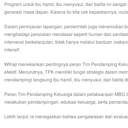
Program untuk ibu hamil, ibu menyusui, dan balita ini sanga
generasi masa depan. Karena itu kita cek kepastiannya, mul
Dalam peninjauan lapangan, pemerintah juga menemukan bah
menghadapi persoalan mendasar seperti hunian dan sanitas
intervensi berkelanjutan, tidak hanya melalui bantuan makan
intensif.
Wihaji menekankan pentingnya peran Tim Pendamping Keluar
efektif. Menurutnya, TPK memiliki fungsi strategis dalam m
mendampingi langsung ibu hamil, ibu menyusui, dan balita di
Peran Tim Pendamping Keluarga dalam pelaksanaan MBG 3B
melakukan pendampingan, edukasi keluarga, serta pemantaua
Lebih lanjut, ia menegaskan bahwa pengawasan dan evaluasi