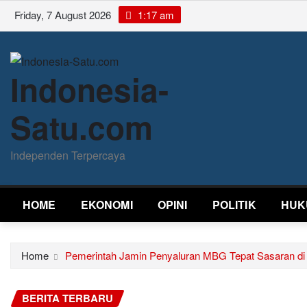
Skip
Friday, 7 August 2026
1:17 am
to
content
Indonesia-
Satu.com
Independen Terpercaya
HOME
EKONOMI
OPINI
POLITIK
HUK
Home
Pemerintah Jamin Penyaluran MBG Tepat Sasaran di
BERITA TERBARU