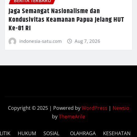
BERITA TERBARU
Jaga Semangat Nasionalisme dan
Kondusivitas Keamanan Papua Jelang HUT
Ke-81 RI
indonesia-satu.com
Aug 7, 2026
Copyright © 2025 | Powered by
WordPress
|
Newsio
by
ThemeArile
LITIK
HUKUM
SOSIAL
OLAHRAGA
KESEHATAN