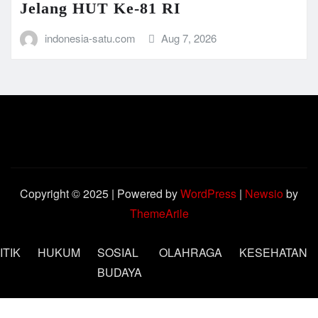
Jelang HUT Ke-81 RI
indonesia-satu.com
Aug 7, 2026
Copyright © 2025 | Powered by
WordPress
|
Newsio
by
ThemeArile
ITIK
HUKUM
SOSIAL
OLAHRAGA
KESEHATAN
BUDAYA