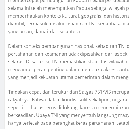
mempercepat pembangunan Papua melalui pendekatan y
selama ini telah menempatkan Papua sebagai wilayah 
memperhatikan konteks kultural, geografis, dan historis
diambil, termasuk melalui kehadiran TNI, senantiasa
yang aman, damai, dan sejahtera.
Dalam konteks pembangunan nasional, kehadiran TNI d
pertahanan dan keamanan tidak dipisahkan dari aspek p
selaras. Di satu sisi, TNI memastikan stabilitas wilayah 
mengambil peran penting dalam membuka akses bantuan
yang menjadi kekuatan utama pemerintah dalam mengelo
Tindakan cepat dan terukur dari Satgas 751/VJS merup
rakyatnya. Bahwa dalam kondisi sulit sekalipun, negara t
seperti ini harus terus didukung, karena mencerminka
berkeadilan. Upaya TNI yang menyentuh langsung mas
hanya terletak pada perangkat keras pertahanan, tetap