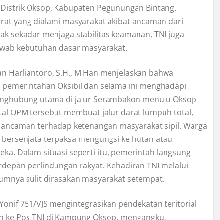
Distrik Oksop, Kabupaten Pegunungan Bintang.
urat yang dialami masyarakat akibat ancaman dari
idak sekadar menjaga stabilitas keamanan, TNI juga
awab kebutuhan dasar masyarakat.
an Harliantoro, S.H., M.Han menjelaskan bahwa
t pemerintahan Oksibil dan selama ini menghadapi
 penghubung utama di jalur Serambakon menuju Oksop
tal OPM tersebut membuat jalur darat lumpuh total,
 ancaman terhadap ketenangan masyarakat sipil. Warga
bersenjata terpaksa mengungsi ke hutan atau
ka. Dalam situasi seperti itu, pemerintah langsung
rdepan perlindungan rakyat. Kehadiran TNI melalui
mnya sulit dirasakan masyarakat setempat.
Yonif 751/VJS mengintegrasikan pendekatan teritorial
kan ke Pos TNI di Kampung Oksop, mengangkut