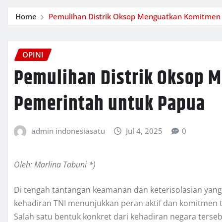
Home
Pemulihan Distrik Oksop Menguatkan Komitmen
OPINI
Pemulihan Distrik Oksop 
Pemerintah untuk Papua
admin indonesiasatu
Jul 4, 2025
0
Oleh: Marlina Tabuni *)
Di tengah tantangan keamanan dan keterisolasian yang
kehadiran TNI menunjukkan peran aktif dan komitmen t
Salah satu bentuk konkret dari kehadiran negara tersebu