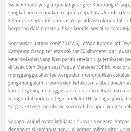
Swasembada yang terjun langsung ke Kampung Oksop, 
Langkah ini merupakan respons cepat atas kondisi dar
kelompok separatis dan rusaknya infrastruktur vital. T
berperan dalam memulihkan kondisi sosial serta menj
Komandan Satgas Yonif 751/VJS, Letnan Kolonel Inf Erw
Kampung Oksop terletak sekitar 30 kilometer dari pusa
keterisolasian yang kian parah setelah tiga jembatan
dirusak oleh Organisasi Papua Merdeka (OPM). Aksi bru
mengganggu aktivitas warga dan menunjukkan eskalasi
yang mengalami trauma dan ketakutan akibat ancaman 
kampung lain, meninggalkan kehidupan sehari-hari mere
mengambil tindakan tegas melalui TNI sebagai garda te
Satgas 751/VJS membawa secercah harapan yang sebelu
Sebagai wujud nyata kebijakan humanis negara, Satgas 
dengan misi kemanusiaan. Helikopter militer diterjun