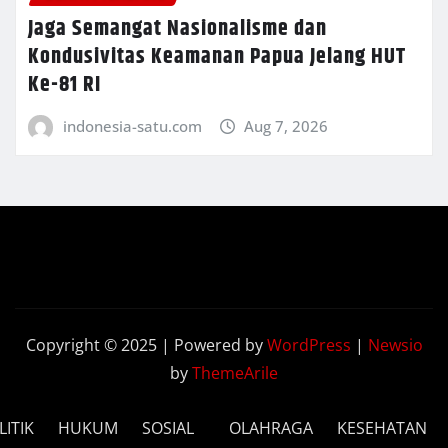
Jaga Semangat Nasionalisme dan
Kondusivitas Keamanan Papua Jelang HUT
Ke-81 RI
indonesia-satu.com
Aug 7, 2026
Copyright © 2025 | Powered by
WordPress
|
Newsio
by
ThemeArile
LITIK
HUKUM
SOSIAL
OLAHRAGA
KESEHATAN