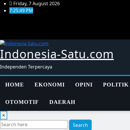
Skip
Friday, 7 August 2026
to
7:25:49 PM
content
Indonesia-Satu.com
Independen Terpercaya
HOME
EKONOMI
OPINI
POLITIK
OTOMOTIF
DAERAH
×
Search