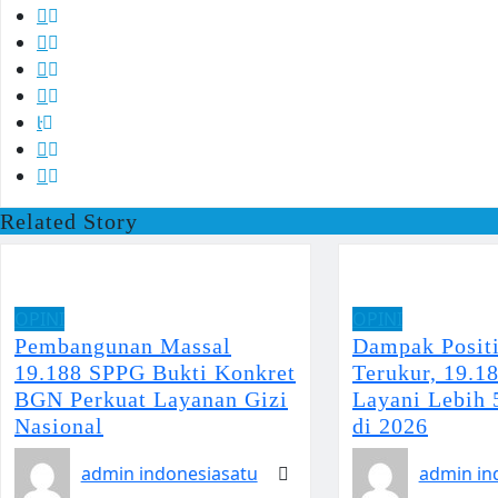
Related Story
OPINI
OPINI
Pembangunan Massal
Dampak Posit
19.188 SPPG Bukti Konkret
Terukur, 19.1
BGN Perkuat Layanan Gizi
Layani Lebih 
Nasional
di 2026
admin indonesiasatu
admin in