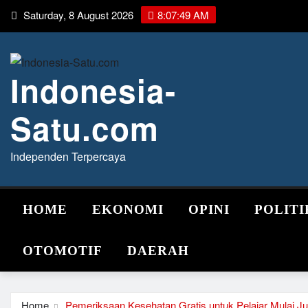
Skip
Saturday, 8 August 2026
8:07:49 AM
to
content
Indonesia-
Satu.com
Independen Terpercaya
HOME
EKONOMI
OPINI
POLITI
OTOMOTIF
DAERAH
Home
Pemeriksaan Kesehatan Gratis untuk Pelajar Mulai Ju