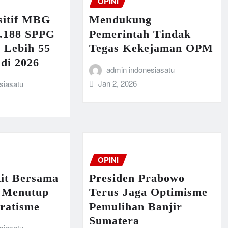
OPINI
sitif MBG
Mendukung
9.188 SPPG
Pemerintah Tindak
 Lebih 55
Tegas Kekejaman OPM
di 2026
admin indonesiasatu
Jan 2, 2026
siasatu
OPINI
it Bersama
Presiden Prabowo
 Menutup
Terus Jaga Optimisme
ratisme
Pemulihan Banjir
Sumatera
siasatu