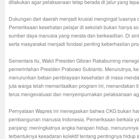
dilakukan agar pelaksanaan tetap berada di jalur yang tepa
Dukungan dari daerah menjadi krusial mengingat luasnya ca
Pemeriksaan kesehatan pelajar di sekolah bukan hanya soa
sumber daya manusia yang merata dan berkeadilan. Di sinil
serta masyarakat menjadi fondasi penting keberhasilan pro
Sementara itu, Wakil Presiden Gibran Rakabuming mene
pemerintahan Presiden Prabowo Subianto. Menurutnya, kebe
menurunkan beban pembiayaan kesehatan di masa mendatan
juta warga telah memanfaatkan program ini, menandakan t
terus mengevaluasi dan menyempurnakan pelaksanaan agar 
Pernyataan Wapres ini menegaskan bahwa CKG bukan hanya
pembangunan manusia Indonesia. Pemeriksaan berkala ya
panjang: meningkatnya angka harapan hidup, menurunnya pr
terbentuknya kesadaran kolektif tentang pentingnya hidup s