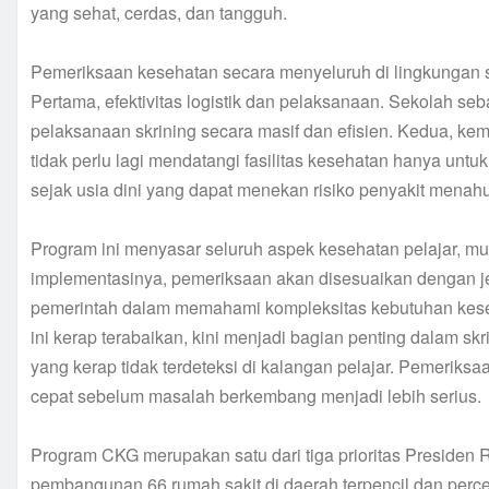
yang sehat, cerdas, dan tangguh.
Pemeriksaan kesehatan secara menyeluruh di lingkungan 
Pertama, efektivitas logistik dan pelaksanaan. Sekolah se
pelaksanaan skrining secara masif dan efisien. Kedua, ke
tidak perlu lagi mendatangi fasilitas kesehatan hanya untu
sejak usia dini yang dapat menekan risiko penyakit menah
Program ini menyasar seluruh aspek kesehatan pelajar, mul
implementasinya, pemeriksaan akan disesuaikan dengan j
pemerintah dalam memahami kompleksitas kebutuhan kese
ini kerap terabaikan, kini menjadi bagian penting dalam sk
yang kerap tidak terdeteksi di kalangan pelajar. Pemeriks
cepat sebelum masalah berkembang menjadi lebih serius.
Program CKG merupakan satu dari tiga prioritas Presiden R
pembangunan 66 rumah sakit di daerah terpencil dan perc