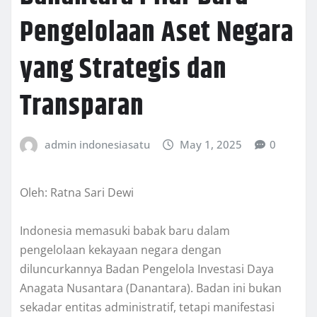
Pengelolaan Aset Negara
yang Strategis dan
Transparan
admin indonesiasatu
May 1, 2025
0
Oleh: Ratna Sari Dewi
Indonesia memasuki babak baru dalam
pengelolaan kekayaan negara dengan
diluncurkannya Badan Pengelola Investasi Daya
Anagata Nusantara (Danantara). Badan ini bukan
sekadar entitas administratif, tetapi manifestasi