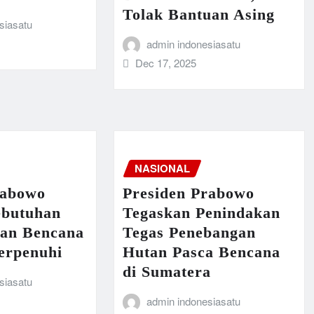
Tolak Bantuan Asing
siasatu
admin indonesiasatu
Dec 17, 2025
NASIONAL
rabowo
Presiden Prabowo
ebutuhan
Tegaskan Penindakan
an Bencana
Tegas Penebangan
erpenuhi
Hutan Pasca Bencana
di Sumatera
siasatu
admin indonesiasatu