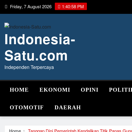
Skip
Friday, 7 August 2026
1:40:58 PM
to
content
Indonesia-
Satu.com
Independen Terpercaya
HOME
EKONOMI
OPINI
POLITI
OTOMOTIF
DAERAH
Home
Tanggap Dini Pemerintah Kendalikan Titik Panas Gun