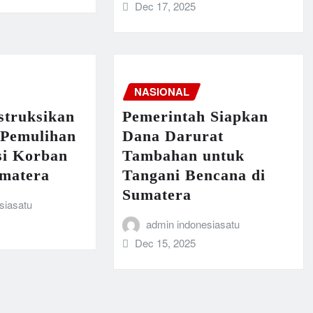
Dec 17, 2025
NASIONAL
struksikan
Pemerintah Siapkan
 Pemulihan
Dana Darurat
si Korban
Tambahan untuk
matera
Tangani Bencana di
Sumatera
siasatu
admin indonesiasatu
Dec 15, 2025