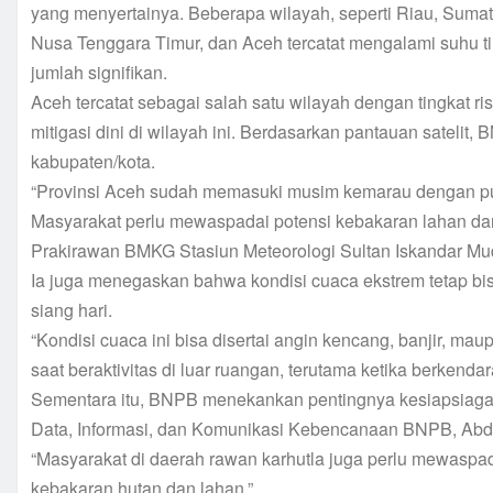
yang menyertainya. Beberapa wilayah, seperti Riau, Sumat
Nusa Tenggara Timur, dan Aceh tercatat mengalami suhu ti
jumlah signifikan.
Aceh tercatat sebagai salah satu wilayah dengan tingkat ri
mitigasi dini di wilayah ini. Berdasarkan pantauan satelit,
kabupaten/kota.
“Provinsi Aceh sudah memasuki musim kemarau dengan punc
Masyarakat perlu mewaspadai potensi kebakaran lahan dan
Prakirawan BMKG Stasiun Meteorologi Sultan Iskandar Mud
Ia juga menegaskan bahwa kondisi cuaca ekstrem tetap bis
siang hari.
“Kondisi cuaca ini bisa disertai angin kencang, banjir, m
saat beraktivitas di luar ruangan, terutama ketika berkend
Sementara itu, BNPB menekankan pentingnya kesiapsiagaa
Data, Informasi, dan Komunikasi Kebencanaan BNPB, Abd
“Masyarakat di daerah rawan karhutla juga perlu mewaspa
kebakaran hutan dan lahan.”