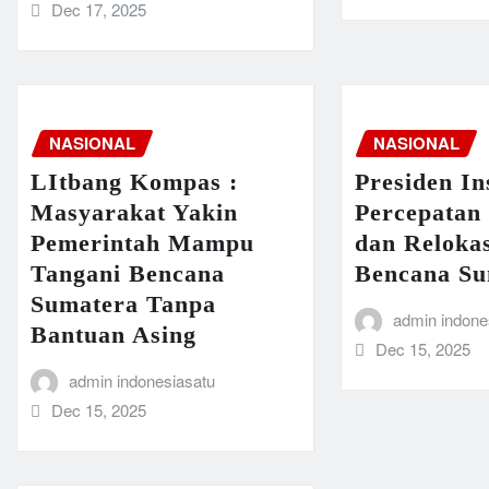
Dec 17, 2025
NASIONAL
NASIONAL
LItbang Kompas :
Presiden In
Masyarakat Yakin
Percepatan
Pemerintah Mampu
dan Reloka
Tangani Bencana
Bencana Su
Sumatera Tanpa
admin indone
Bantuan Asing
Dec 15, 2025
admin indonesiasatu
Dec 15, 2025