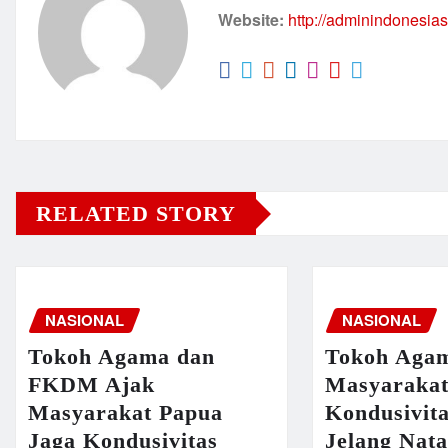
Website:
http://adminindonesia
RELATED STORY
NASIONAL
NASIONAL
Tokoh Agama dan
Tokoh Aga
FKDM Ajak
Masyarakat
Masyarakat Papua
Kondusivit
Jaga Kondusivitas
Jelang Nat