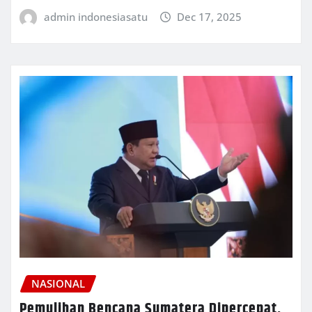
admin indonesiasatu
Dec 17, 2025
NASIONAL
Pemulihan Bencana Sumatera Dipercepat,