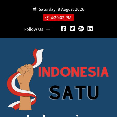
Skip
Saturday, 8 August 2026
to
content
4:20:03 PM
Follow Us