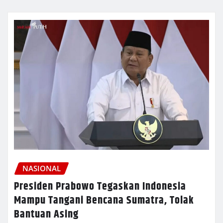
NASIONAL
Presiden Prabowo Tegaskan Indonesia
Mampu Tangani Bencana Sumatra, Tolak
Bantuan Asing