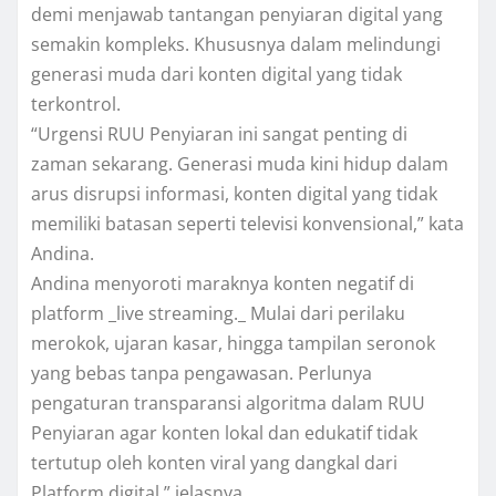
demi menjawab tantangan penyiaran digital yang
semakin kompleks. Khususnya dalam melindungi
generasi muda dari konten digital yang tidak
terkontrol.
“Urgensi RUU Penyiaran ini sangat penting di
zaman sekarang. Generasi muda kini hidup dalam
arus disrupsi informasi, konten digital yang tidak
memiliki batasan seperti televisi konvensional,” kata
Andina.
Andina menyoroti maraknya konten negatif di
platform _live streaming._ Mulai dari perilaku
merokok, ujaran kasar, hingga tampilan seronok
yang bebas tanpa pengawasan. Perlunya
pengaturan transparansi algoritma dalam RUU
Penyiaran agar konten lokal dan edukatif tidak
tertutup oleh konten viral yang dangkal dari
Platform digital,” jelasnya.