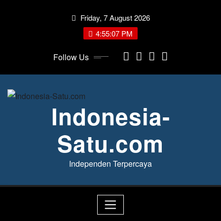
Skip
Friday, 7 August 2026
to
content
4:55:08 PM
Follow Us
Indonesia-
Satu.com
Independen Terpercaya