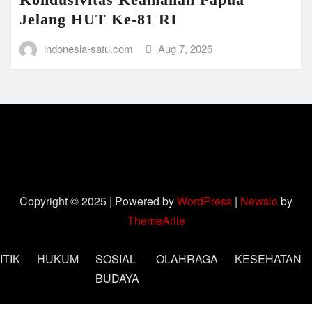
Jelang HUT Ke-81 RI
indonesia-satu.com
Aug 7, 2026
Copyright © 2025 | Powered by
WordPress
|
Newsio
by
ThemeArile
ITIK
HUKUM
SOSIAL
OLAHRAGA
KESEHATAN
BUDAYA