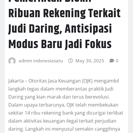
Ribuan Rekening Terkait
Judi Daring, Antisipasi
Modus Baru Jadi Fokus
admin indonesiasatu
May 30, 2025
0
Jakarta – Otoritas Jasa Keuangan (OJK) mengambil
langkah tegas dalam memberantas praktik Judi
Daring yang kian marak dan terus berevolusi.
Dalam upaya terbarunya, OJK telah membekukan
sekitar 14 ribu rekening bank yang dicurigai terlibat
dalam aktivitas keuangan ilegal terkait perjudian
daring. Langkah ini menyusul semakin canggihnya