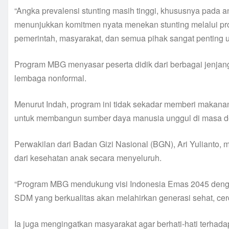
“Angka prevalensi stunting masih tinggi, khususnya pada a
menunjukkan komitmen nyata menekan stunting melalui pro
pemerintah, masyarakat, dan semua pihak sangat penting u
Program MBG menyasar peserta didik dari berbagai jenjan
lembaga nonformal.
Menurut Indah, program ini tidak sekadar memberi makanan 
untuk membangun sumber daya manusia unggul di masa d
Perwakilan dari Badan Gizi Nasional (BGN), Ari Yuliant
dari kesehatan anak secara menyeluruh.
“Program MBG mendukung visi Indonesia Emas 2045 dengan
SDM yang berkualitas akan melahirkan generasi sehat, cerd
Ia juga mengingatkan masyarakat agar berhati-hati ter