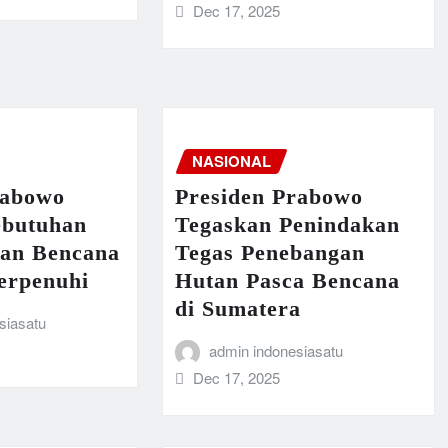
Dec 17, 2025
NASIONAL
rabowo
Presiden Prabowo
ebutuhan
Tegaskan Penindakan
an Bencana
Tegas Penebangan
erpenuhi
Hutan Pasca Bencana
di Sumatera
siasatu
admin indonesiasatu
Dec 17, 2025