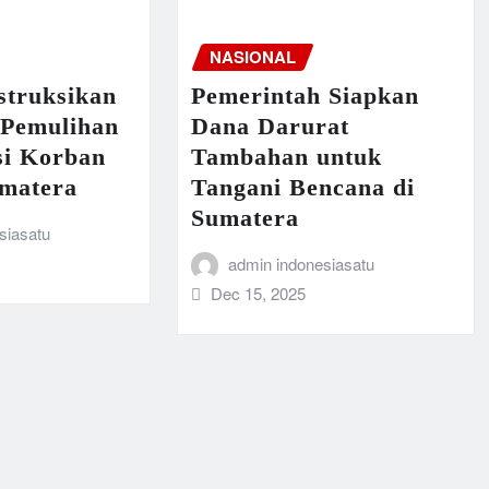
NASIONAL
struksikan
Pemerintah Siapkan
 Pemulihan
Dana Darurat
si Korban
Tambahan untuk
matera
Tangani Bencana di
Sumatera
siasatu
admin indonesiasatu
Dec 15, 2025