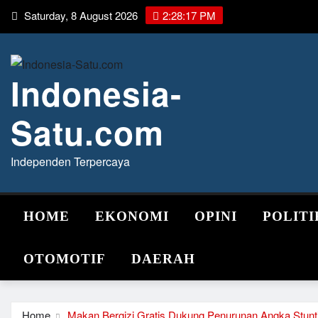
Skip
Saturday, 8 August 2026
2:28:18 PM
to
content
Indonesia-
Satu.com
Independen Terpercaya
HOME
EKONOMI
OPINI
POLITI
OTOMOTIF
DAERAH
Home
Makan Bergizi Gratis Dukung Penurunan Angka Stunti