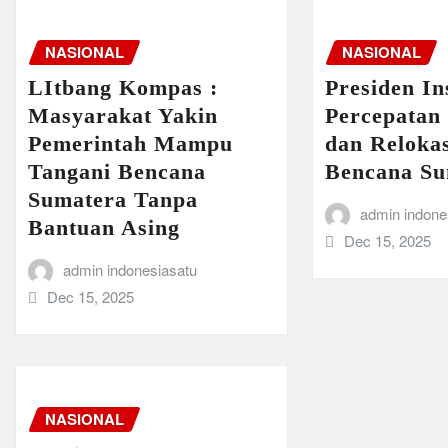
NASIONAL
NASIONAL
LItbang Kompas :
Presiden In
Masyarakat Yakin
Percepatan
Pemerintah Mampu
dan Reloka
Tangani Bencana
Bencana Su
Sumatera Tanpa
admin indone
Bantuan Asing
Dec 15, 2025
admin indonesiasatu
Dec 15, 2025
NASIONAL