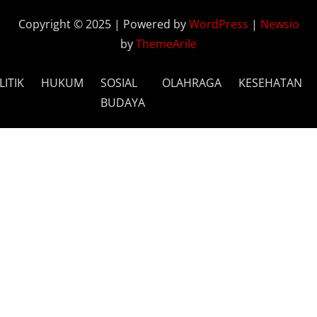
Copyright © 2025 | Powered by
WordPress
|
Newsio
by
ThemeArile
LITIK
HUKUM
SOSIAL
OLAHRAGA
KESEHATAN
BUDAYA