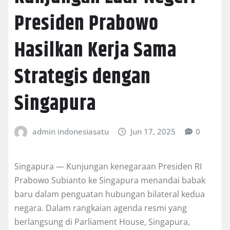
Presiden Prabowo
Hasilkan Kerja Sama
Strategis dengan
Singapura
admin indonesiasatu
Jun 17, 2025
0
Singapura — Kunjungan kenegaraan Presiden RI
Prabowo Subianto ke Singapura menandai babak
baru dalam penguatan hubungan bilateral kedua
negara. Dalam rangkaian agenda resmi yang
berlangsung di Parliament House, Singapura,