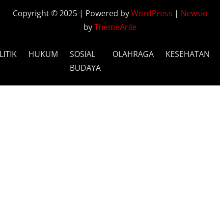
Copyright © 2025 | Powered by
WordPress
|
Newsio
by
ThemeArile
LITIK
HUKUM
SOSIAL
OLAHRAGA
KESEHATAN
BUDAYA