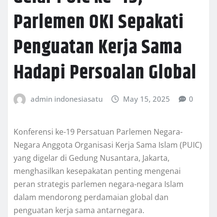
Parlemen OKI Sepakati
Penguatan Kerja Sama
Hadapi Persoalan Global
admin indonesiasatu
May 15, 2025
0
Konferensi ke-19 Persatuan Parlemen Negara-
Negara Anggota Organisasi Kerja Sama Islam (PUIC)
yang digelar di Gedung Nusantara, Jakarta,
menghasilkan kesepakatan penting mengenai
peran strategis parlemen negara-negara Islam
dalam mendorong perdamaian global dan
penguatan kerja sama antarnegara.