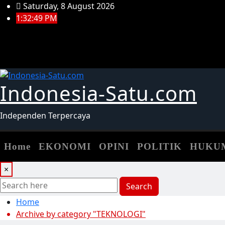
Skip
Saturday, 8 August 2026
to
1:32:49 PM
content
Indonesia-Satu.com
Independen Terpercaya
Home
EKONOMI
OPINI
POLITIK
HUKU
×
Search
Home
Archive by category "TEKNOLOGI"