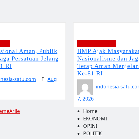
BARU
BERITA TERBARU
asional Aman, Publik
BMP Ajak Masyarakat
aga Persatuan Jelang
Nasionalisme dan Jag
1 RI
Tetap Aman Menjela
Ke-81 RI
nesia-satu.com
Aug
indonesia-satu.c
7, 2026
emeArile
Home
EKONOMI
OPINI
POLITIK