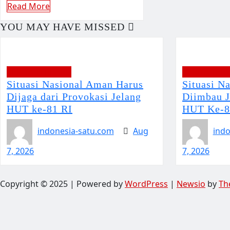
Read More
YOU MAY HAVE MISSED
BERITA TERBARU
BERITA TER
Situasi Nasional Aman Harus
Situasi N
Dijaga dari Provokasi Jelang
Diimbau J
HUT ke-81 RI
HUT Ke-8
indonesia-satu.com
Aug
indo
7, 2026
7, 2026
Copyright © 2025 | Powered by
WordPress
|
Newsio
by
Th