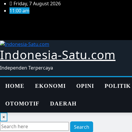
Skip
Friday, 7 August 2026
to
11:00 am
content
Indonesia-Satu.com
Independen Terpercaya
HOME
EKONOMI
OPINI
POLITIK
OTOMOTIF
DAERAH
×
Search