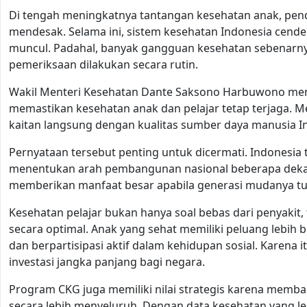
Di tengah meningkatnya tantangan kesehatan anak, pe
mendesak. Selama ini, sistem kesehatan Indonesia cende
muncul. Padahal, banyak gangguan kesehatan sebenarnya 
pemeriksaan dilakukan secara rutin.
Wakil Menteri Kesehatan Dante Saksono Harbuwono me
memastikan kesehatan anak dan pelajar tetap terjaga. M
kaitan langsung dengan kualitas sumber daya manusia I
Pernyataan tersebut penting untuk dicermati. Indonesi
menentukan arah pembangunan nasional beberapa deka
memberikan manfaat besar apabila generasi mudanya tu
Kesehatan pelajar bukan hanya soal bebas dari penyaki
secara optimal. Anak yang sehat memiliki peluang lebih 
dan berpartisipasi aktif dalam kehidupan sosial. Karena
investasi jangka panjang bagi negara.
Program CKG juga memiliki nilai strategis karena memb
secara lebih menyeluruh. Dengan data kesehatan yang l