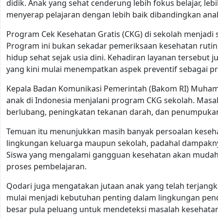
didik. Anak yang sehat cenderung lebih fokus belajar, le
menyerap pelajaran dengan lebih baik dibandingkan an
Program Cek Kesehatan Gratis (CKG) di sekolah menjadi s
Program ini bukan sekadar pemeriksaan kesehatan ruti
hidup sehat sejak usia dini. Kehadiran layanan tersebu
yang kini mulai menempatkan aspek preventif sebagai pr
Kepala Badan Komunikasi Pemerintah (Bakom RI) Muha
anak di Indonesia menjalani program CKG sekolah. Masal
berlubang, peningkatan tekanan darah, dan penumpukan 
Temuan itu menunjukkan masih banyak persoalan kesehata
lingkungan keluarga maupun sekolah, padahal dampakny
Siswa yang mengalami gangguan kesehatan akan mudah lel
proses pembelajaran.
Qodari juga mengatakan jutaan anak yang telah terjan
mulai menjadi kebutuhan penting dalam lingkungan pend
besar pula peluang untuk mendeteksi masalah kesehatan 