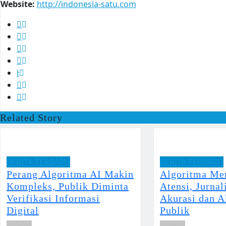
Website:
http://indonesia-satu.com
Related Story
BERITA TERBARU
BERITA TERBARU
Perang Algoritma AI Makin
Algoritma Me
Kompleks, Publik Diminta
Atensi, Jurna
Verifikasi Informasi
Akurasi dan A
Digital
Publik