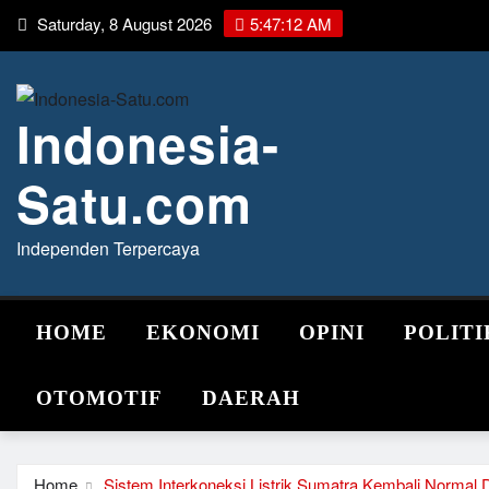
Skip
Saturday, 8 August 2026
5:47:13 AM
to
content
Indonesia-
Satu.com
Independen Terpercaya
HOME
EKONOMI
OPINI
POLITI
OTOMOTIF
DAERAH
Home
Sistem Interkoneksi Listrik Sumatra Kembali Normal D