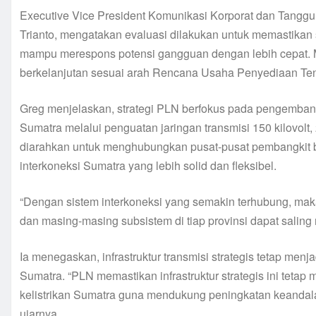
Executive Vice President Komunikasi Korporat dan Tangg
Trianto, mengatakan evaluasi dilakukan untuk memastikan s
mampu merespons potensi gangguan dengan lebih cepat.
berkelanjutan sesuai arah Rencana Usaha Penyediaan Te
Greg menjelaskan, strategi PLN berfokus pada pengembang
Sumatra melalui penguatan jaringan transmisi 150 kilovolt,
diarahkan untuk menghubungkan pusat-pusat pembangkit be
interkoneksi Sumatra yang lebih solid dan fleksibel.
“Dengan sistem interkoneksi yang semakin terhubung, ma
dan masing-masing subsistem di tiap provinsi dapat saling
Ia menegaskan, infrastruktur transmisi strategis tetap men
Sumatra. “PLN memastikan infrastruktur strategis ini tet
kelistrikan Sumatra guna mendukung peningkatan keandala
ujarnya.