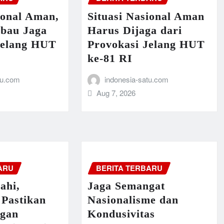
ional Aman,
Situasi Nasional Aman
mbau Jaga
Harus Dijaga dari
Jelang HUT
Provokasi Jelang HUT
ke-81 RI
tu.com
indonesia-satu.com
Aug 7, 2026
ARU
BERITA TERBARU
ahi,
Jaga Semangat
 Pastikan
Nasionalisme dan
ngan
Kondusivitas