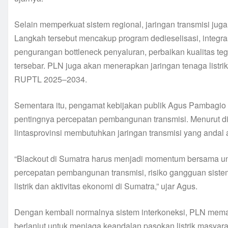
Selain memperkuat sistem regional, jaringan transmisi jug
Langkah tersebut mencakup program dedieselisasi, integra
pengurangan bottleneck penyaluran, perbaikan kualitas tega
tersebar. PLN juga akan menerapkan jaringan tenaga listri
RUPTL 2025–2034.
Sementara itu, pengamat kebijakan publik Agus Pambagio m
pentingnya percepatan pembangunan transmisi. Menurut d
lintasprovinsi membutuhkan jaringan transmisi yang andal
“Blackout di Sumatra harus menjadi momentum bersama un
percepatan pembangunan transmisi, risiko gangguan siste
listrik dan aktivitas ekonomi di Sumatra,” ujar Agus.
Dengan kembali normalnya sistem interkoneksi, PLN memast
berlanjut untuk menjaga keandalan pasokan listrik masya