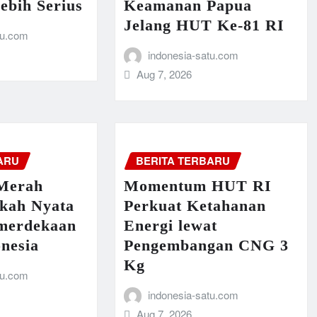
ebih Serius
Keamanan Papua
Jelang HUT Ke-81 RI
tu.com
indonesia-satu.com
Aug 7, 2026
ARU
BERITA TERBARU
Merah
Momentum HUT RI
gkah Nyata
Perkuat Ketahanan
merdekaan
Energi lewat
nesia
Pengembangan CNG 3
Kg
tu.com
indonesia-satu.com
Aug 7, 2026