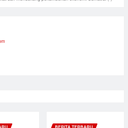
com
ARU
BERITA TERBARU