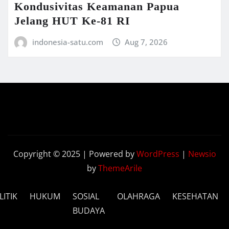
Kondusivitas Keamanan Papua
Jelang HUT Ke-81 RI
indonesia-satu.com
Aug 7, 2026
Copyright © 2025 | Powered by
WordPress
|
Newsio
by
ThemeArile
LITIK
HUKUM
SOSIAL
OLAHRAGA
KESEHATAN
BUDAYA