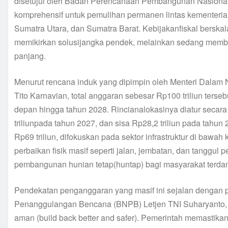
disetujui oleh Badan Perencanaan Pembangunan Nasional
komprehensif untuk pemulihan permanen lintas kementeria
Sumatra Utara, dan Sumatra Barat. Kebijakanfiskal berska
memikirkan solusijangka pendek, melainkan sedang memb
panjang.
Menurut rencana induk yang dipimpin oleh Menteri Dalam
Tito Karnavian, total anggaran sebesar Rp100 triliun terse
depan hingga tahun 2028. Rincianalokasinya diatur secara 
triliunpada tahun 2027, dan sisa Rp28,2 triliun pada tahun 
Rp69 triliun, difokuskan pada sektor infrastruktur di ba
perbaikan fisik masif seperti jalan, jembatan, dan tangg
pembangunan hunian tetap(huntap) bagi masyarakat terda
Pendekatan penganggaran yang masif ini sejalan dengan p
Penanggulangan Bencana (BNPB) Letjen TNI Suharyanto, 
aman (build back better and safer). Pemerintah memastik