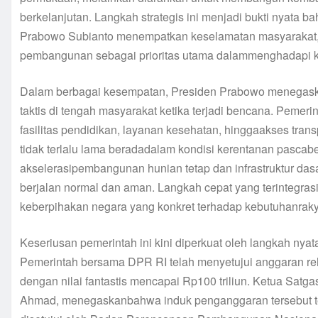
berkelanjutan. Langkah strategis ini menjadi bukti nyata
Prabowo Subianto menempatkan keselamatan masyarakat, 
pembangunan sebagai prioritas utama dalammenghadapi k
Dalam berbagai kesempatan, Presiden Prabowo menegaska
taktis di tengah masyarakat ketika terjadi bencana. Peme
fasilitas pendidikan, layanan kesehatan, hinggaakses tran
tidak terlalu lama beradadalam kondisi kerentanan pasca
akselerasipembangunan hunian tetap dan infrastruktur das
berjalan normal dan aman. Langkah cepat yang terintegras
keberpihakan negara yang konkret terhadap kebutuhanrakyat 
Keseriusan pemerintah ini kini diperkuat oleh langkah nyat
Pemerintah bersama DPR RI telah menyetujui anggaran reh
dengan nilai fantastis mencapai Rp100 triliun. Ketua Sa
Ahmad, menegaskanbahwa induk penganggaran tersebut te