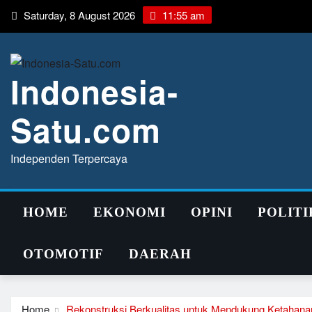
Skip
Saturday, 8 August 2026
11:55 am
to
content
Indonesia-
Satu.com
Independen Terpercaya
HOME
EKONOMI
OPINI
POLITI
OTOMOTIF
DAERAH
Home
Rekonstruksi Berkualitas untuk Mendukung Ketahan