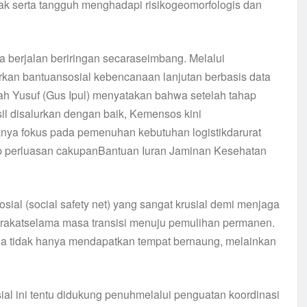
ak serta tangguh menghadapi risikogeomorfologis dan
ga berjalan beriringan secaraseimbang. Melalui
rkan bantuansosial kebencanaan lanjutan berbasis data
ullah Yusuf (Gus Ipul) menyatakan bahwa setelah tahap
il disalurkan dengan baik, Kemensos kini
anya fokus pada pemenuhan kebutuhan logistikdarurat
up perluasan cakupanBantuan Iuran Jaminan Kesehatan
ial (social safety net) yang sangat krusial demi menjaga
syarakatselama masa transisi menuju pemulihan permanen.
a tidak hanya mendapatkan tempat bernaung, melainkan
ial ini tentu didukung penuhmelalui penguatan koordinasi