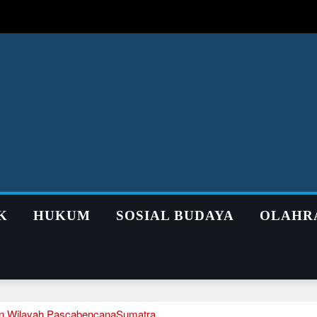
K
HUKUM
SOSIAL BUDAYA
OLAHR
an Wilayah PascabencanaSumatra