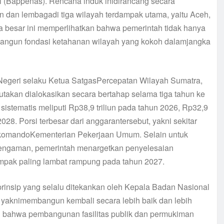
 (Bappenas). Rencana induk inidirancang secara
n dan lembagadi tiga wilayah terdampak utama, yaitu Aceh,
la besar ini memperlihatkan bahwa pemerintah tidak hanya
angun fondasi ketahanan wilayah yang kokoh dalamjangka
 Negeri selaku Ketua SatgasPercepatan Wilayah Sumatra,
butakan dialokasikan secara bertahap selama tiga tahun ke
sistematis meliputi Rp38,9 triliun pada tahun 2026, Rp32,9
2028. Porsi terbesar dari anggarantersebut, yakni sekitar
wah komandoKementerian Pekerjaan Umum. Selain untuk
ul pengaman, pemerintah menargetkan penyelesaian
mpak paling lambat rampung pada tahun 2027.
rinsip yang selalu ditekankan oleh Kepala Badan Nasional
yaknimembangun kembali secara lebih baik dan lebih
an bahwa pembangunan fasilitas publik dan permukiman