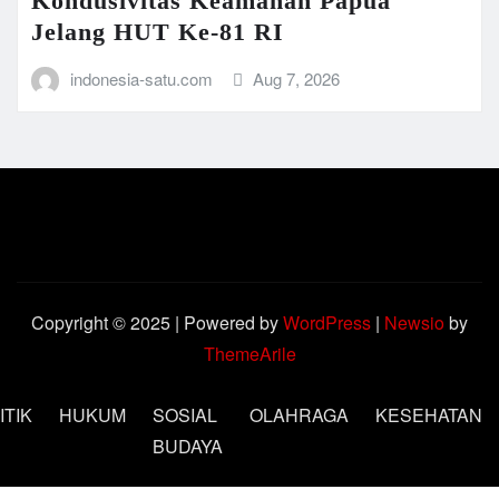
Kondusivitas Keamanan Papua
Jelang HUT Ke-81 RI
indonesia-satu.com
Aug 7, 2026
Copyright © 2025 | Powered by
WordPress
|
Newsio
by
ThemeArile
ITIK
HUKUM
SOSIAL
OLAHRAGA
KESEHATAN
BUDAYA