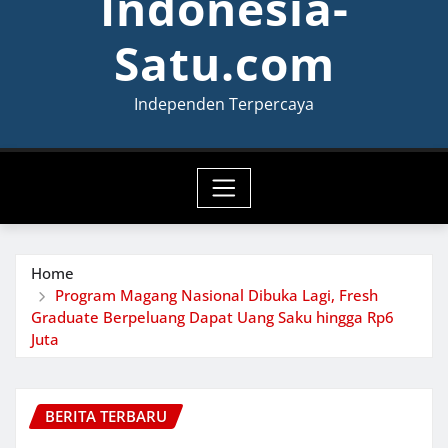
Indonesia-
Satu.com
Independen Terpercaya
Home
Program Magang Nasional Dibuka Lagi, Fresh
Graduate Berpeluang Dapat Uang Saku hingga Rp6
Juta
BERITA TERBARU