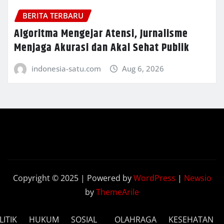
BERITA TERBARU
Algoritma Mengejar Atensi, Jurnalisme
Menjaga Akurasi dan Akal Sehat Publik
indonesia-satu.com
Aug 6, 2026
Copyright © 2025 | Powered by
WordPress
|
Newsio
by
ThemeArile
LITIK
HUKUM
SOSIAL
OLAHRAGA
KESEHATAN