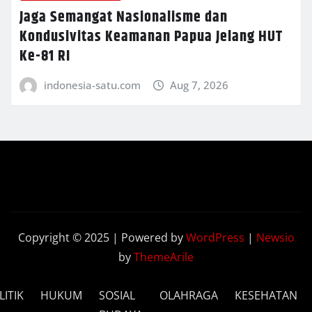
Jaga Semangat Nasionalisme dan
Kondusivitas Keamanan Papua Jelang HUT
Ke-81 RI
indonesia-satu.com
Aug 7, 2026
Copyright © 2025 | Powered by
WordPress
|
Newsio
by
ThemeArile
LITIK
HUKUM
SOSIAL
OLAHRAGA
KESEHATAN