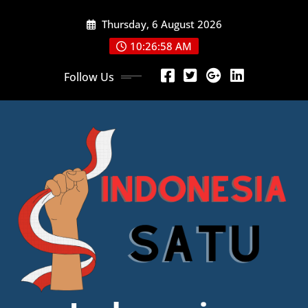
Skip
Thursday, 6 August 2026
to
content
10:26:59 AM
Follow Us