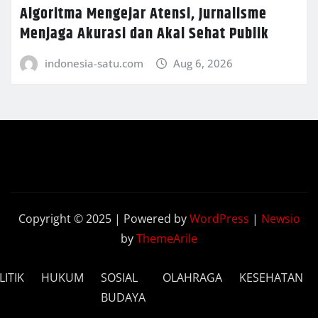
Algoritma Mengejar Atensi, Jurnalisme
Menjaga Akurasi dan Akal Sehat Publik
indonesia-satu.com
Aug 6, 2026
Copyright © 2025 | Powered by
WordPress
|
Newsio
by
ThemeArile
LITIK
HUKUM
SOSIAL
OLAHRAGA
KESEHATAN
BUDAYA