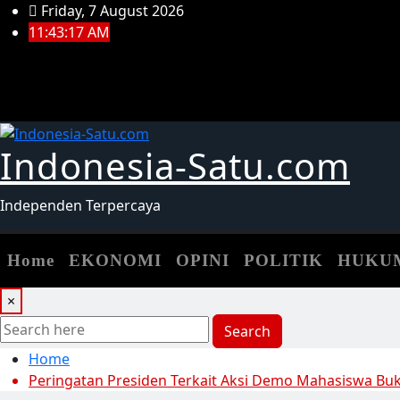
Skip
Friday, 7 August 2026
to
11:43:18 AM
content
Indonesia-Satu.com
Independen Terpercaya
Home
EKONOMI
OPINI
POLITIK
HUKU
×
Search
Home
Peringatan Presiden Terkait Aksi Demo Mahasiswa B