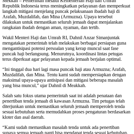
Mekkah – Pemerintah melalui Kementerian Haji dan Umrah
Republik Indonesia terus meningkatkan pelayanan dan memperkuat
langkah mitigasi menjelang puncak pelaksanaan ibadah haji di
Arafah, Muzdalifah, dan Mina (Armuzna). Upaya tersebut
dilakukan untuk memastikan seluruh jemaah dapat menjalankan
rangkaian ibadah dengan aman, nyaman, dan tertib.
Wakil Menteri Haji dan Umrah RI, Dahnil Anzar Simanjuntak
mengatakan pemerintah telah melakukan berbagai persiapan guna
mengantisipasi potensi persoalan yang kerap muncul saat fase
puncak haji berlangsung. Menurutnya, koordinasi lintas petugas
terus diperkuat agar pelayanan kepada jemaah berjalan optimal.
“Ini tinggal dua hari lagi masa puncak haji atau Armuzna; Arafah,
Muzdalifah, dan Mina. Tentu kami sudah mempersiapkan dengan
maksimal upaya-upaya antisipasi dan mitigasi beberapa masalah
yang bisa muncul,” ujar Dahnil di Meakkah.
Salah satu fokus utama pemerintah saat ini adalah penataan dan
penertiban tenda jemaah di kawasan Armuzna. Tim petugas telah
diterjunkan untuk memastikan seluruh jemaah memperoleh tenda
sesuai kebutuhan serta memudahkan proses pengaturan berdasarkan
kloter dan asal daerah.
“Kami sudah memastikan masalah tenda untuk ada penertiban
supaya semua jemaah nanti bisa mendapat tenda sesuai kebutuhan.