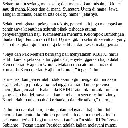
Sekarang tim sedang memasang dan memastikan, misalnya kloter
satu di mana, kloter dua di mana, Sumatera Utara di mana, Jawa
Tengah di mana, bahkan kita cek by name,” jelasnya.
Selain peningkatan pelayanan teknis, pemerintah juga menegaskan
pentingnya kepatuhan seluruh pihak terhadap aturan
penyelenggaraan haji. Kementerian meminta Kelompok Bimbingan
Ibadah Haji dan Umrah (KBIHU) mengikuti seluruh ketentuan yang
telah ditetapkan guna menjaga ketertiban dan keselamatan jemaah.
“Saya dan Pak Menteri berulang kali menyatakan KBIHU harus
tertib, karena pelaksana tunggal dari penyelenggaraan haji adalah
Kementerian Haji dan Umrah. Maka semua aturan harus ikut
komando Kementerian Haji dan Umrah,” tegas Dahnil.
Ia memastikan pemerintah tidak akan ragu mengambil tindakan
tegas terhadap pihak yang melanggar aturan dan berpotensi
merugikan jemaah. “Kalau ada KBIHU atau oknum-oknum lain
yang tetap bandel, saya pastikan kami akan segera cabut izinnya.
Kami tidak mau jemaah dikorbankan dan dirugikan,” ujarnya.
Dahnil menambahkan, peningkatan pelayanan haji tahun ini
merupakan bentuk komitmen pemerintah dalam menghadirkan
pelayanan terbaik bagi umat sesuai arahan Presiden RI Prabowo
Subianto. “Pesan utama Presiden adalah kalian melayani mimpi