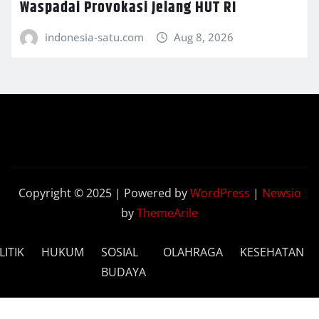
Waspadai Provokasi Jelang HUT RI
indonesia-satu.com
Aug 8, 2026
Copyright © 2025 | Powered by
WordPress
|
Newsio
by
ThemeArile
LITIK
HUKUM
SOSIAL
OLAHRAGA
KESEHATAN
BUDAYA