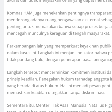
akurat dan tidak menyisakan celah yang dapat merusak 
Komnas HAM juga menekankan pentingnya transparansi
mendorong adanya ruang pengawasan eksternal sebagai 
penting untuk memastikan bahwa setiap proses berjalan
mencegah munculnya keraguan di tengah masyarakat.
Perkembangan lain yang memperkuat keyakinan publik 
dalam kasus ini. Langkah ini menjadi indikator bahwa 
tidak pandang bulu, dengan penerapan pasal penganiay
Langkah tersebut mencerminkan komitmen institusi dal
prinsip keadilan. Penegakan hukum terhadap anggota in
yang berada di atas hukum. Hal ini menjadi pesan pen
memastikan keadilan ditegakkan tanpa diskriminasi.
Sementara itu, Menteri Hak Asasi Manusia, Natalius P
terbuka dan berkeadilan. Ia menyampaikan bahwa pem