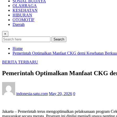
SOSIAL BUDAYA
OLAHRAGA
KESEHATAN
HIBURAN
OTOMOTIF
Daerah
×
Search
Home
Pemerintah Optimalkan Manfaat CKG demi Kesehatan Berkual
BERITA TERBARU
Pemerintah Optimalkan Manfaat CKG dem
indonesia-satu.com
May 20, 2026
0
Jakarta – Pemerintah terus mengoptimalkan pelaksanaan program Cek 
masyarakat secara merata. Program ini dinilai menjadi upaya penting 