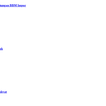
antungan BBM Impor
ak
akyat