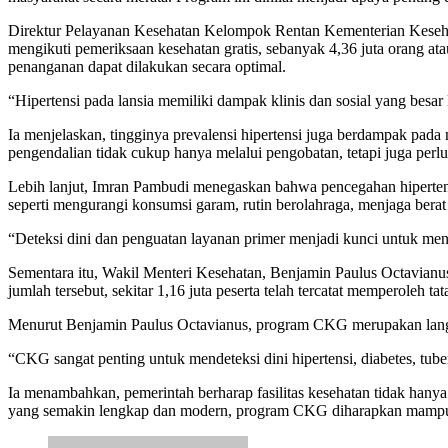
Direktur Pelayanan Kesehatan Kelompok Rentan Kementerian Kesehata
mengikuti pemeriksaan kesehatan gratis, sebanyak 4,36 juta orang ata
penanganan dapat dilakukan secara optimal.
“Hipertensi pada lansia memiliki dampak klinis dan sosial yang besar 
Ia menjelaskan, tingginya prevalensi hipertensi juga berdampak pada
pengendalian tidak cukup hanya melalui pengobatan, tetapi juga perlu
Lebih lanjut, Imran Pambudi menegaskan bahwa pencegahan hipertensi 
seperti mengurangi konsumsi garam, rutin berolahraga, menjaga ber
“Deteksi dini dan penguatan layanan primer menjadi kunci untuk mene
Sementara itu, Wakil Menteri Kesehatan, Benjamin Paulus Octavian
jumlah tersebut, sekitar 1,16 juta peserta telah tercatat memperoleh 
Menurut Benjamin Paulus Octavianus, program CKG merupakan langk
“CKG sangat penting untuk mendeteksi dini hipertensi, diabetes, tub
Ia menambahkan, pemerintah berharap fasilitas kesehatan tidak hanya 
yang semakin lengkap dan modern, program CKG diharapkan mampu me