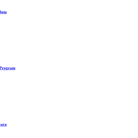
Data
 Program
gara