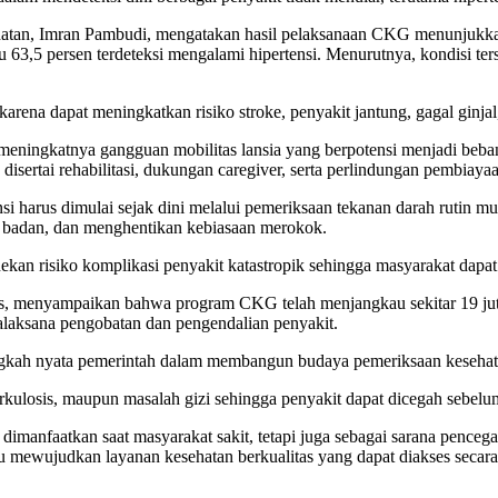
n, Imran Pambudi, mengatakan hasil pelaksanaan CKG menunjukkan tin
u 63,5 persen terdeteksi mengalami hipertensi. Menurutnya, kondisi ter
karena dapat meningkatkan risiko stroke, penyakit jantung, gagal ginja
 meningkatnya gangguan mobilitas lansia yang berpotensi menjadi beba
 disertai rehabilitasi, dukungan caregiver, serta perlindungan pembiay
harus dimulai sejak dini melalui pemeriksaan tekanan darah rutin mul
at badan, dan menghentikan kebiasaan merokok.
kan risiko komplikasi penyakit katastropik sehingga masyarakat dapat t
us, menyampaikan bahwa program CKG telah menjangkau sekitar 19 juta
tatalaksana pengobatan dan pengendalian penyakit.
ah nyata pemerintah dalam membangun budaya pemeriksaan kesehatan
erkulosis, maupun masalah gizi sehingga penyakit dapat dicegah sebelu
dimanfaatkan saat masyarakat sakit, tetapi juga sebagai sarana penceg
wujudkan layanan kesehatan berkualitas yang dapat diakses secara m