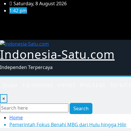
Skip
Saturday, 8 August 2026
to
1:42 pm
content
Indonesia-Satu.com
Independen Terpercaya
Home
EKONOMI
OPINI
POLITIK
HUKU
×
Search
Home
Pemerintah Fokus Benahi MBG dari Hulu hingga Hilir