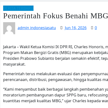
BERITA TERBARU
Pemerintah Fokus Benahi MBG 
admin indonesiasatu
Jun 16, 2026
0
Jakarta – Wakil Ketua Komisi IX DPR RI, Charles Honori
Program Makan Bergizi Gratis (MBG) merupakan kebijak
Presiden Prabowo Subianto berjalan semakin efektif, te
masyarakat.
Pemerintah terus melakukan evaluasi dan penyempurnaan 
perencanaan, distribusi, pengawasan, hingga kualitas 
“Kami menyambut baik berbagai langkah pembenahan y
moratorium pembangunan dapur SPPG baru, refocusing p
kuantitas menjadi kualitas MBG,” ujar Charles kepada wa