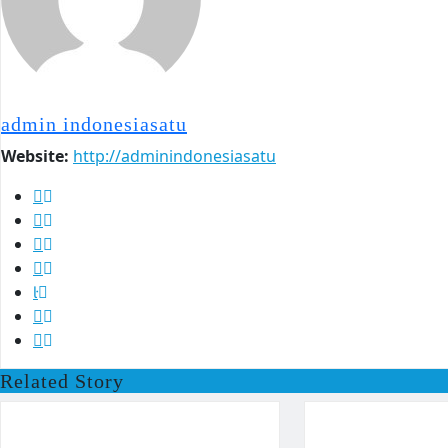
admin indonesiasatu
Website:
http://adminindonesiasatu
Related Story