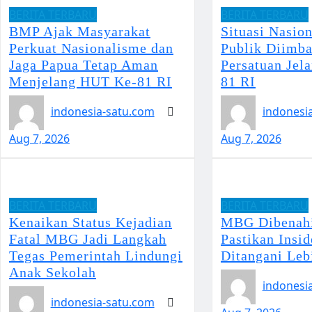
BERITA TERBARU
BERITA TERBARU
BMP Ajak Masyarakat
Situasi Nasio
Perkuat Nasionalisme dan
Publik Diimba
Jaga Papua Tetap Aman
Persatuan Jel
Menjelang HUT Ke-81 RI
81 RI
indonesia-satu.com
indonesi
Aug 7, 2026
Aug 7, 2026
BERITA TERBARU
BERITA TERBARU
Kenaikan Status Kejadian
MBG Dibenahi
Fatal MBG Jadi Langkah
Pastikan Insi
Tegas Pemerintah Lindungi
Ditangani Leb
Anak Sekolah
indonesi
indonesia-satu.com