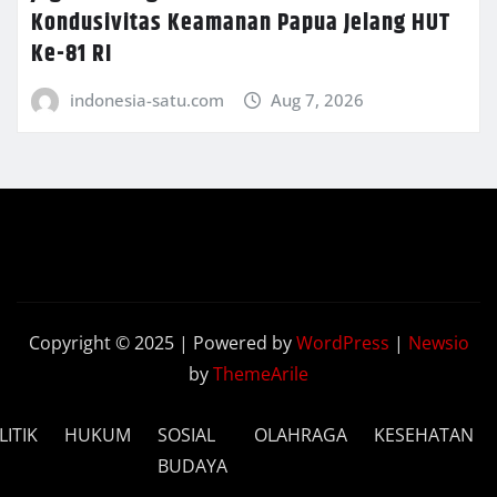
Kondusivitas Keamanan Papua Jelang HUT
Ke-81 RI
indonesia-satu.com
Aug 7, 2026
Copyright © 2025 | Powered by
WordPress
|
Newsio
by
ThemeArile
LITIK
HUKUM
SOSIAL
OLAHRAGA
KESEHATAN
BUDAYA