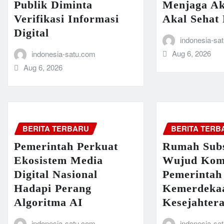
Publik Diminta
Menjaga Ak
Verifikasi Informasi
Akal Sehat 
Digital
indonesia-sa
Aug 6, 2026
indonesia-satu.com
Aug 6, 2026
BERITA TERBARU
BERITA TERB
Pemerintah Perkuat
Rumah Subs
Ekosistem Media
Wujud Kom
Digital Nasional
Pemerintah
Hadapi Perang
Kemerdeka
Algoritma AI
Kesejahter
indonesia-satu.com
indonesia-sa