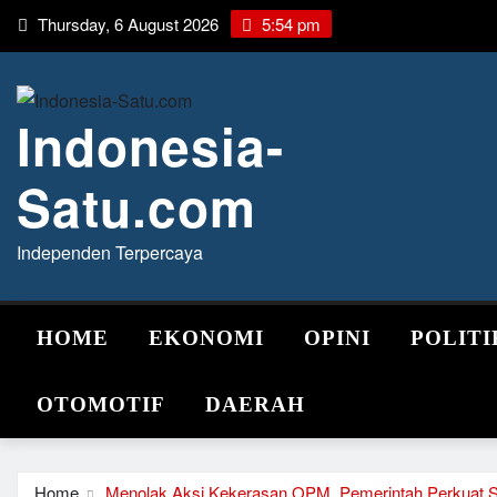
Skip
Thursday, 6 August 2026
5:54 pm
to
content
Indonesia-
Satu.com
Independen Terpercaya
HOME
EKONOMI
OPINI
POLITI
OTOMOTIF
DAERAH
Home
Menolak Aksi Kekerasan OPM, Pemerintah Perkuat S