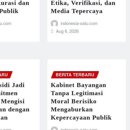
urasi dan
Etika, Verifikasi, dan
Publik
Media Tepercaya
tu.com
indonesia-satu.com
Aug 6, 2026
ARU
BERITA TERBARU
idi Jadi
Kabinet Bayangan
itmen
Tanpa Legitimasi
 Mengisi
Moral Berisiko
an dengan
Mengaburkan
aan
Kepercayaan Publik
tu.com
indonesia-satu.com